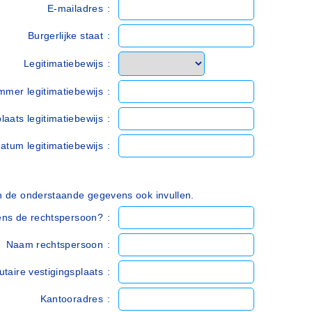
E-mailadres
:
Burgerlijke staat
:
Legitimatiebewijs
:
mer legitimatiebewijs
:
plaats legitimatiebewijs
:
datum legitimatiebewijs
:
an de onderstaande gegevens ook invullen.
ens de rechtspersoon?
:
Naam rechtspersoon
:
utaire vestigingsplaats
:
Kantooradres
: