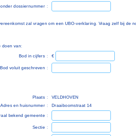
r onder dossiernummer
:
ereenkomst zal vragen om een UBO-verklaring. Vraag zelf bij de no
e doen van:
Bod in cijfers
:
€
Bod voluit geschreven
:
Plaats
:
VELDHOVEN
Adres en huisnummer
:
Draaiboomstraat 14
raal bekend gemeente
:
Sectie
: