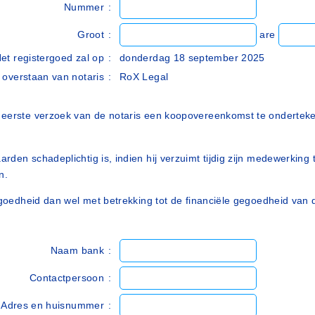
Nummer
:
Groot
:
are
et registergoed zal op
:
donderdag 18 september 2025
 overstaan van notaris
:
RoX Legal
p eerste verzoek van de notaris een koopovereenkomst te onderte
rden schadeplichtig is, indien hij verzuimt tijdig zijn medewerki
n.
egoedheid dan wel met betrekking tot de financiële gegoedheid van 
Naam bank
:
Contactpersoon
:
Adres en huisnummer
: