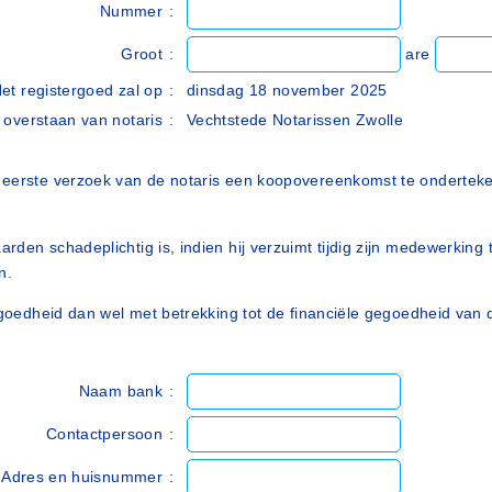
Nummer
:
Groot
:
are
et registergoed zal op
:
dinsdag 18 november 2025
 overstaan van notaris
:
Vechtstede Notarissen Zwolle
p eerste verzoek van de notaris een koopovereenkomst te onderte
rden schadeplichtig is, indien hij verzuimt tijdig zijn medewerki
n.
egoedheid dan wel met betrekking tot de financiële gegoedheid van 
Naam bank
:
Contactpersoon
:
Adres en huisnummer
: