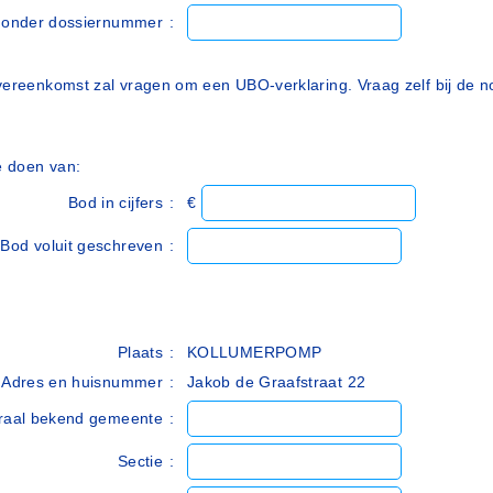
r onder dossiernummer
:
ereenkomst zal vragen om een UBO-verklaring. Vraag zelf bij de no
e doen van:
Bod in cijfers
:
€
Bod voluit geschreven
:
Plaats
:
KOLLUMERPOMP
Adres en huisnummer
:
Jakob de Graafstraat 22
raal bekend gemeente
:
Sectie
: