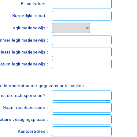
E-mailadres
:
Burgerlijke staat
:
Legitimatiebewijs
:
mer legitimatiebewijs
:
plaats legitimatiebewijs
:
datum legitimatiebewijs
:
an de onderstaande gegevens ook invullen.
ens de rechtspersoon?
:
Naam rechtspersoon
:
utaire vestigingsplaats
:
Kantooradres
: