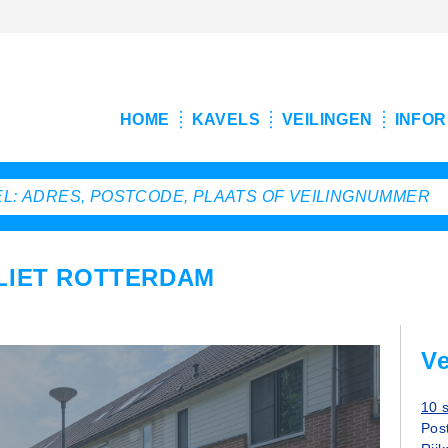
HOME
KAVELS
VEILINGEN
INFOR
VLIET ROTTERDAM
Ve
10 
Post