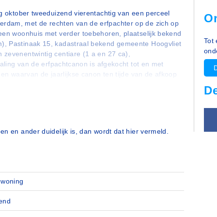
ig oktober tweeduizend vierentachtig van een perceel
O
rdam, met de rechten van de erfpachter op de zich op
 een woonhuis met verder toebehoren, plaatselijk bekend
Tot
), Pastinaak 15, kadastraal bekend gemeente Hoogvliet
ond
 zevenentwintig centiare (1 a en 27 ca),
taling van de erfpachtcanon is afgekocht tot en met
 en waarvan de jaarlijkse canon ten tijde van de afkoop
ntwintig eurocent (€ 1.058,22) bedroeg,
D
en en ander duidelijk is, dan wordt dat hier vermeld.
nwoning
end