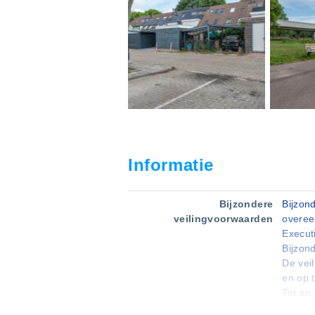
Informatie
Bijzondere
Bijzon
veilingvoorwaarden
overee
Execut
Bijzon
De vei
en op 
Tot en
bod wo