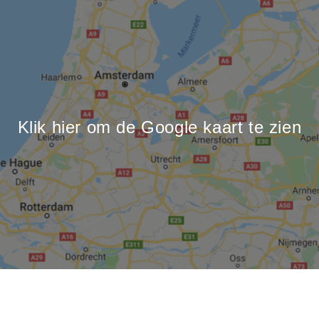
ordt verwacht dat hij zelf onderzoek instelt naar het
vige registergoed, dan wel dat hij als hij dit onderzoek
wege laat of gelaten heeft, hij welbewust de daaraan
den risico’s aanvaardt zonder enig voorbehoud of enige
aak jegens de verkoper/bank of de notaris.
Klik hier om de Google kaart te zien