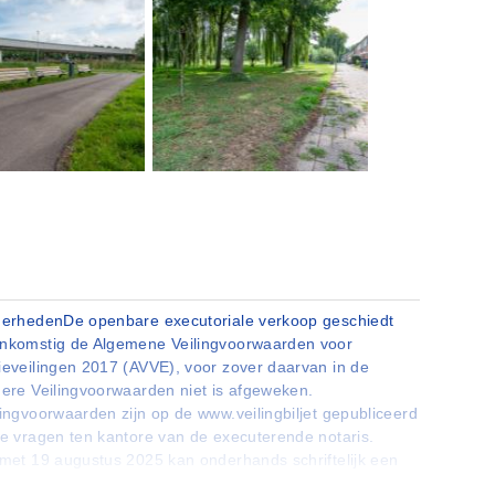
derhedenDe openbare executoriale verkoop geschiedt
nkomstig de Algemene Veilingvoorwaarden voor
ieveilingen 2017 (AVVE), voor zover daarvan in de
dere Veilingvoorwaarden niet is afgeweken.
lingvoorwaarden zijn op de www.veilingbiljet gepubliceerd
te vragen ten kantore van de executerende notaris.
 met 19 augustus 2025 kan onderhands schriftelijk een
rden uitgebracht ten kantore van bovengenoemde