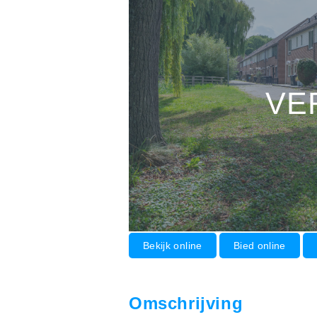
VE
Bekijk online
Bied online
Omschrijving