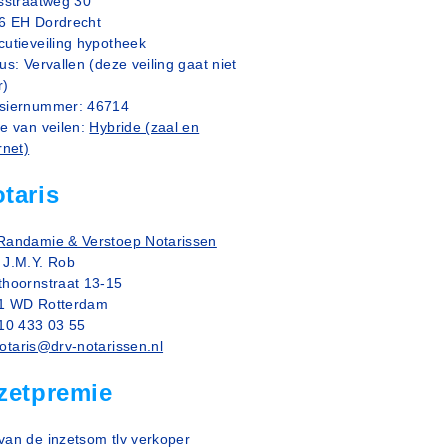
ksstraatweg 30
6 EH Dordrecht
cutieveiling hypotheek
us: Vervallen (deze veiling gaat niet
r)
siernummer: 46714
ze van veilen:
Hybride (zaal en
rnet)
taris
Randamie & Verstoep Notarissen
 J.M.Y. Rob
thoornstraat 13-15
1 WD Rotterdam
010 433 03 55
otaris@drv-notarissen.nl
zetpremie
van de inzetsom tlv verkoper