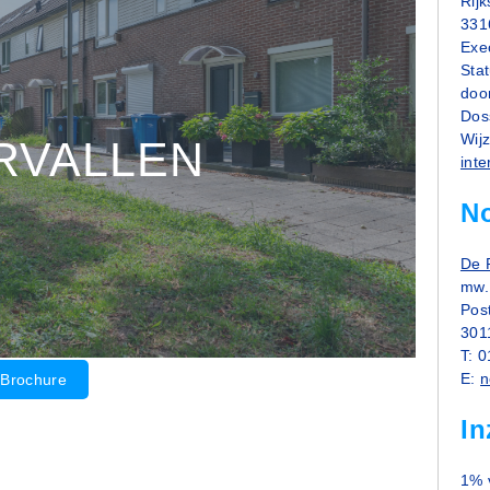
Rij
331
Exe
Stat
doo
Dos
Wij
RVALLEN
inte
No
De 
mw.
Pos
301
T: 
E:
n
Brochure
In
1% 