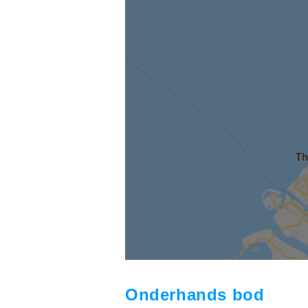
koper w
onderha
achter
verbon
aanspr
Onderhands bod