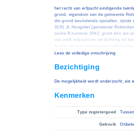
het recht van erfpacht eindigende twint
grond, eigendom van de gemeente Rotte
die grond bevindende opstallen, zijnde
3191 JL Hoogvliet (gemeente Rotterdam
sectie B nummer 2042, groot één are en
van welk erfpacht de verplichting tot be
twintig oktober tweeduizend vijfendertig
éénduizend achtenvijftig euro en tweeë
Lees de volledige omschrijving
Bezichtiging
De mogelijkheid wordt onderzocht, als e
Kenmerken
Type registergoed
Tusse
Gebruik
Onbek