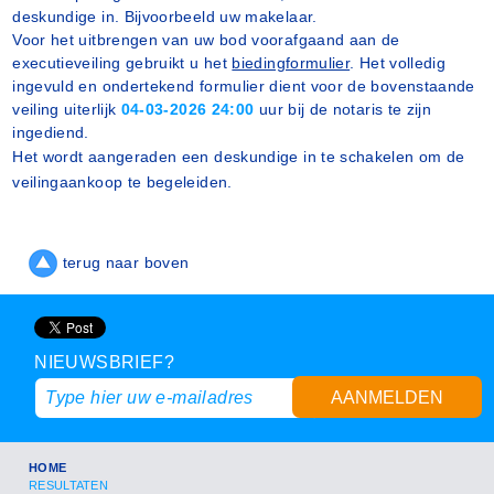
deskundige in. Bijvoorbeeld uw makelaar.
Voor het uitbrengen van uw bod voorafgaand aan de
executieveiling gebruikt u het
biedingformulier
. Het volledig
ingevuld en ondertekend formulier dient voor de bovenstaande
veiling uiterlijk
04-03-2026 24:00
uur bij de notaris te zijn
ingediend.
Het wordt aangeraden een deskundige in te schakelen om de
veilingaankoop te begeleiden.
terug naar boven
NIEUWSBRIEF?
AANMELDEN
HOME
RESULTATEN