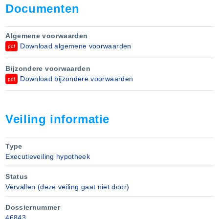
inlichtingen voor wat betreft de opkoopbescherming en
Documenten
eventuele ontheffing wordt verwezen naar het daartoe bevoegd
bestuurlijk gezag, te weten de betreffende gemeente waarin de
onroerende zaak is gelegen. Koper is zelf verantwoordelijk om
Algemene voorwaarden
onderzoek te doen of de opkoopbescherming voor hem van
Download algemene voorwaarden
pdf
toepassing is. De koper vrijwaart de verkoper ter zake.
Bijzondere voorwaarden
Download bijzondere voorwaarden
pdf
Veiling informatie
Type
Executieveiling hypotheek
Status
Vervallen (deze veiling gaat niet door)
Dossiernummer
46843