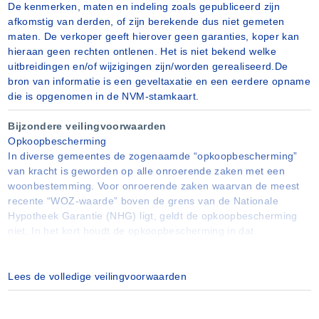
De kenmerken, maten en indeling zoals gepubliceerd zijn
afkomstig van derden, of zijn berekende dus niet gemeten
maten. De verkoper geeft hierover geen garanties, koper kan
hieraan geen rechten ontlenen. Het is niet bekend welke
uitbreidingen en/of wijzigingen zijn/worden gerealiseerd.De
bron van informatie is een geveltaxatie en een eerdere opname
die is opgenomen in de NVM-stamkaart.
Bijzondere veilingvoorwaarden
Opkoopbescherming
In diverse gemeentes de zogenaamde “opkoopbescherming”
van kracht is geworden op alle onroerende zaken met een
woonbestemming. Voor onroerende zaken waarvan de meest
recente “WOZ-waarde” boven de grens van de Nationale
Hypotheek Garantie (NHG) ligt, geldt de opkoopbescherming
niet. In het kort houdt de opkoopbescherming in dat
onroerende zaken die onder die bepaling vallen na de levering
(waaronder begrepen verwerving eigendom, een recht van
erfpacht of een recht van opstal) niet verhuurd mogen worden
Lees de volledige veilingvoorwaarden
aan derden. De betreffende gemeente kan in bepaalde
situaties ontheffing verlenen. Voor verdere informatie en