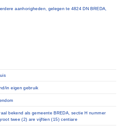
 verdere aanhorigheden, gelegen te 4824 DN BREDA,
uis
d/in eigen gebruik
gendom
raal bekend als gemeente BREDA, sectie H nummer
root twee (2) are vijftien (15) centiare