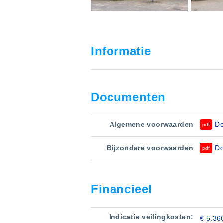
Informatie
Documenten
Algemene voorwaarden
Do
pdf
Bijzondere voorwaarden
Do
pdf
Financieel
Indicatie veilingkosten:
€ 5.36