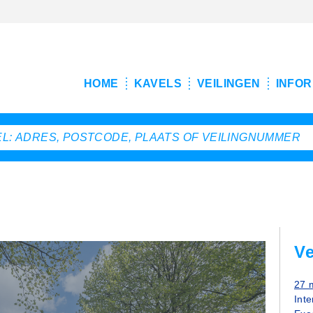
HOME
KAVELS
VEILINGEN
INFOR
Ve
27 
Inte