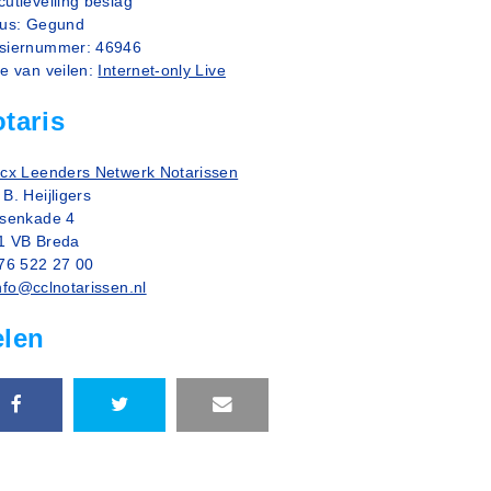
utieveiling beslag
tus: Gegund
siernummer: 46946
ze van veilen:
Internet-only Live
taris
rcx Leenders Netwerk Notarissen
B. Heijligers
nsenkade 4
1 VB Breda
076 522 27 00
nfo@cclnotarissen.nl
elen