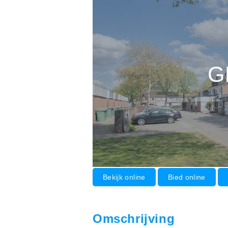
G
Bekijk online
Bied online
Omschrijving