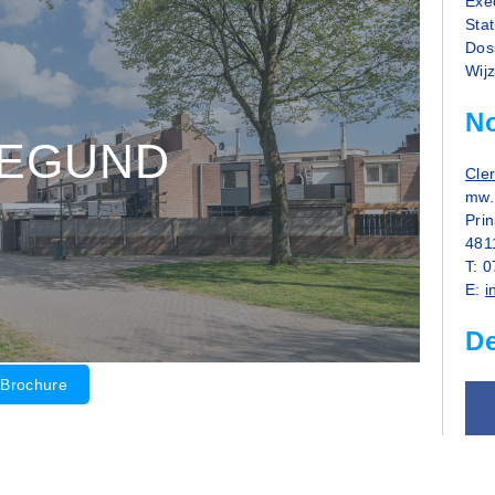
Exec
Sta
Dos
Wij
No
EGUND
Cle
mw. 
Pri
481
T: 
E:
i
D
Brochure