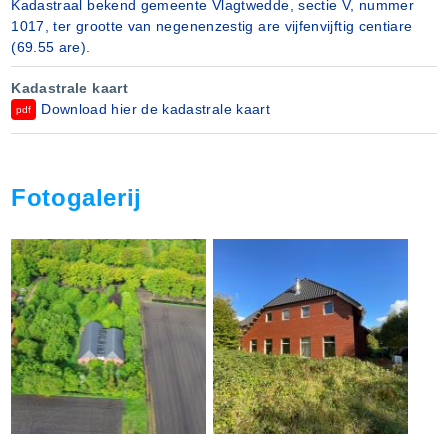
Kadastraal bekend gemeente Vlagtwedde, sectie V, nummer
1017, ter grootte van negenenzestig are vijfenvijftig centiare
(69.55 are).
Kadastrale kaart
Download hier de kadastrale kaart
pdf
Fotogalerij